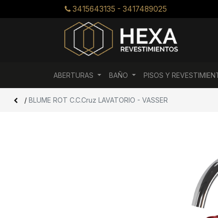
3415643135 - 3417489025
ABERTURAS
BAÑO
PISOS Y REVESTIMIE
/
BLUME ROT C.C.Cruz LAVATORIO - VASSER