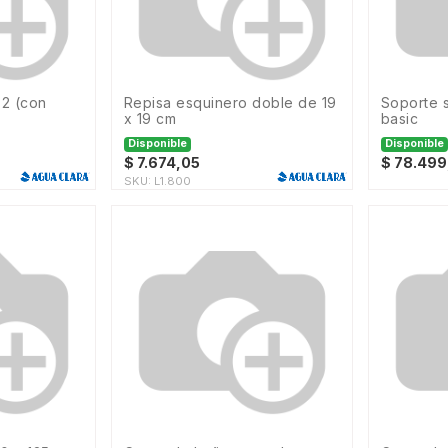
repisa esquinero doble de 19
soporte secador de pelo
x 19 cm
basic
Disponible
Disponible
$
7.674,05
$
78.499
SKU:
L1.800
SKU: