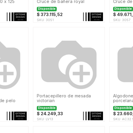
0 x 125
cruce de bañera royal
cruce d
Disponible
Disponible
$
373.115,52
$
49.671
SKU:
3051
SKU:
3057
portacepillero de mesada
algodonera grande le bain
 de pelo
victorian
porcelan
Disponible
Disponible
$
24.249,33
$
23.660
SKU:
LV13
SKU:
AC32.