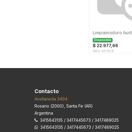
KINE ESTETIC
Klass
Klaukol
LGS
La Oval
limpiainodoro bur
Lauren
Disponible
Le Marche
$
22.977,66
Ligra
SKU:
AC10.6
Liscar
MADERA
MATERIALES
MEMBRANA
MEMBRANEX
MISIONES DECO
Contacto
MONCHO
Avellaneda 3494
Marmoleria
Rosario
(
2000
),
Santa Fe (AR)
Moldumet
Argentina
Mosconi
Novum
3415643135 / 3417445673 / 3417489025
ORLANDI
3415643135 / 3417445673 / 3417489025