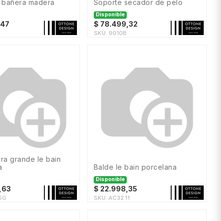
e bañera madera
soporte secador de pelo
Disponible
,47
$
78.499,32
SKU:
9010B
a
balde le bain porcelana
Disponible
,63
$
22.998,35
5G
SKU:
AC32.11