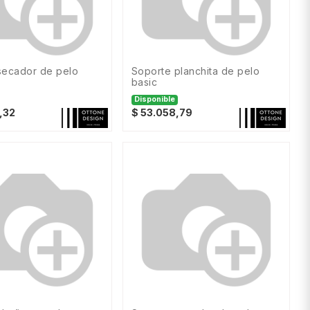
soporte planchita de pelo
basic
Disponible
,32
$
53.058,79
SKU: