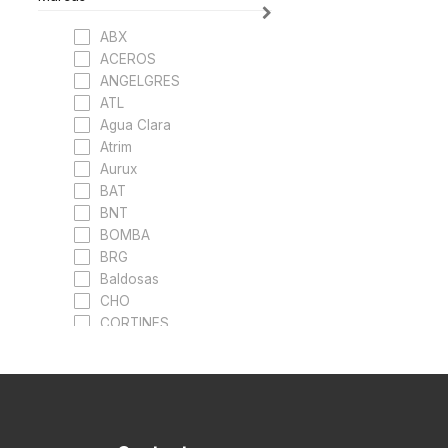
ABX
ACEROS
ANGELGRES
ATL
Agua Clara
Atrim
Aurux
BAT
BNT
BOMBA
BRG
Baldosas
CHO
CORTINES
Cavaliere
Ceramica Piu
Cerro Negro
Cerámica Alberdi
Cerámica Cañuelas