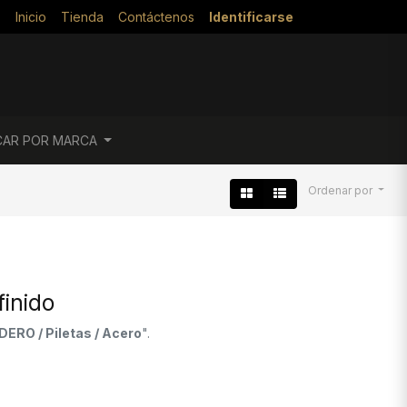
Inicio
Tienda
Contáctenos
Identificarse
CAR POR MARCA
Ordenar por
inido
ERO / Piletas / Acero
".