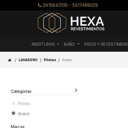
3415643135 - 3417489025
ABERTURAS
BAÑO
PISOS Y REVESTIMIE
/
/
/
LAVADERO
Piletas
Acero
Categorías
Piletas
Acero
Marcas